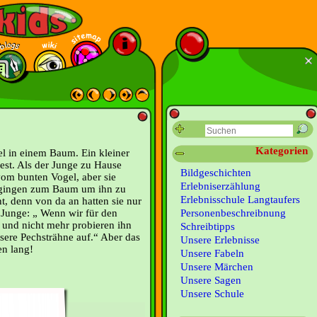
Kategorien
gel in einem Baum. Ein kleiner
est. Als der Junge zu Hause
Bildgeschichten
vom bunten Vogel, aber sie
Erlebniserzählung
d gingen zum Baum um ihn zu
Erlebnisschule Langtaufers
t, denn von da an hatten sie nur
 Junge: „ Wenn wir für den
Personenbeschreibnung
n und nicht mehr probieren ihn
Schreibtipps
nsere Pechsträhne auf.“ Aber das
Unsere Erlebnisse
en lang!
Unsere Fabeln
Unsere Märchen
Unsere Sagen
Unsere Schule