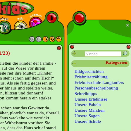
1/23)
Kategorien
elten die Kinder der Familie ­
n auf der Wiese vor ihrem
Bildgeschichten
le rief ihre Mutter: „Kinder
Erlebniserzählung
 steht schon auf dem Tisch!“
Erlebnisschule Langtaufers
us. Als sie fertig gegessen und
er hinaus und spielten weiter,
Personenbeschreibnung
en, blitzen und donnern!
Schreibtipps
eon kommt herein ein starkes
Unsere Erlebnisse
Unsere Fabeln
 schon war das Gewitter da.
Unsere Märchen
er, plötzlich war er da, überall
Unsere Sagen
Haus wackelte wie verrückt.
Unsere Schule
er Wirbelsturm vorüber. Sie
en, dass das Haus schief stand.