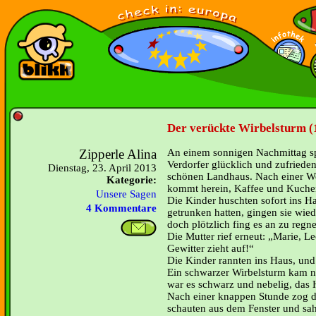
Der verückte Wirbelsturm (
Zipperle Alina
An einem sonnigen Nachmittag spi
Verdorfer glücklich und zufriede
Dienstag, 23. April 2013
schönen Landhaus. Nach einer Wei
Kategorie:
kommt herein, Kaffee und Kuchen
Unsere Sagen
Die Kinder huschten sofort ins Ha
4 Kommentare
getrunken hatten, gingen sie wied
doch plötzlich fing es an zu regn
Die Mutter rief erneut: „Marie, L
Gewitter zieht auf!“
Die Kinder rannten ins Haus, und
Ein schwarzer Wirbelsturm kam näh
war es schwarz und nebelig, das 
Nach einer knappen Stunde zog d
schauten aus dem Fenster und sah