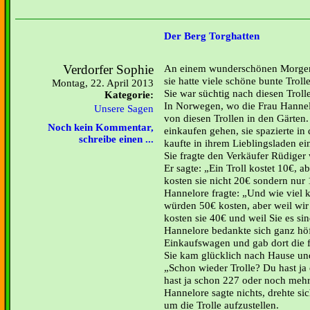
Der Berg Torghatten
Verdorfer Sophie
An einem wunderschönen Morgen
sie hatte viele schöne bunte Troll
Montag, 22. April 2013
Sie war süchtig nach diesen Troll
Kategorie:
In Norwegen, wo die Frau Hannel
Unsere Sagen
von diesen Trollen in den Gärten
Noch kein Kommentar,
einkaufen gehen, sie spazierte i
schreibe einen ...
kaufte in ihrem Lieblingsladen ein
Sie fragte den Verkäufer Rüdiger 
Er sagte: „Ein Troll kostet 10€,
kosten sie nicht 20€ sondern nur
Hannelore fragte: „Und wie viel k
würden 50€ kosten, aber weil wir
kosten sie 40€ und weil Sie es si
Hannelore bedankte sich ganz hö
Einkaufswagen und gab dort die fü
Sie kam glücklich nach Hause und
Schon wieder Trolle? Du hast ja 
hast ja schon 227 oder noch mehr
Hannelore sagte nichts, drehte si
um die Trolle aufzustellen.