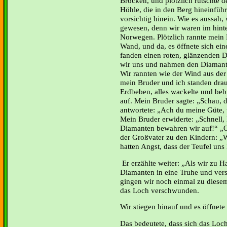
Brocken, und plötzlich rutschte d
Höhle, die in den Berg hineinfüh
vorsichtig hinein. Wie es aussah,
gewesen, denn wir waren im hinte
Norwegen. Plötzlich rannte mein 
Wand, und da, es öffnete sich ein
fanden einen roten, glänzenden 
wir uns und nahmen den Diamant
Wir rannten wie der Wind aus der
mein Bruder und ich standen drau
Erdbeben, alles wackelte und bebt
auf. Mein Bruder sagte: „Schau, 
antwortete: „Ach du meine Güte,
Mein Bruder erwiderte: „Schnell,
Diamanten bewahren wir auf!“ „O
der Großvater zu den Kindern: „
hatten Angst, dass der Teufel uns
Er erzählte weiter: „Als wir zu 
Diamanten in eine Truhe und ver
gingen wir noch einmal zu diesem
das Loch verschwunden.
Wir stiegen hinauf und es öffnete 
Das bedeutete, dass sich das Loch