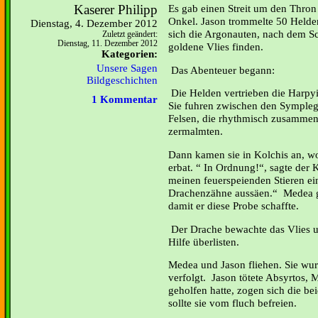
Kaserer Philipp
Es gab einen Streit um den Thro
Onkel. Jason trommelte 50 Held
Dienstag, 4. Dezember 2012
sich die Argonauten, nach dem Sch
Zuletzt geändert:
Dienstag, 11. Dezember 2012
goldene Vlies finden.
Kategorien:
Unsere Sagen
Das Abenteuer begann:
Bildgeschichten
Die Helden vertrieben die Harpy
1 Kommentar
Sie fuhren zwischen den Sympleg
Felsen, die rhythmisch zusammens
zermalmten.
Dann kamen sie in Kolchis an, wo
erbat. “ In Ordnung!“, sagte der 
meinen feuerspeienden Stieren e
Drachenzähne aussäen.“ Medea ga
damit er diese Probe schaffte.
Der Drache bewachte das Vlies u
Hilfe überlisten.
Medea und Jason fliehen. Sie wu
verfolgt. Jason tötete Absyrtos,
geholfen hatte, zogen sich die be
sollte sie vom fluch befreien.