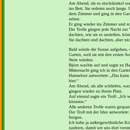
Am Abend, als es stockdunkel wa
ins Bett. Sie redeten noch lange.
dem Zimmer und ging in den Gart
sehen.
Er ging wieder ins Zimmer und sc
Die Trolle gingen jede Nacht zu
dachten, wie sie es anstellen, kön
Sie dachten und dachten, aber nich
Bald würde die Sonne aufgehen, 
Garten, weil sie mit den ersten S
Stein würden.
Björn wachte auf und sagte zu H
Mitternacht ging ich in den Garte
Hannelore antwortete: „Das kann n
hier.“
Am Abend, als alle schliefen, wac
gingen wieder zu ihrem Platz.
Auf einmal sagte ein Troll: „Ich
könnten.“
Alle anderen Trolle waren gespann
Der Troll mit der Idee antwortete:
Sorgen.
Ich habe ja außergewöhnliche Krä
zaubern, damit wir uns dort vers