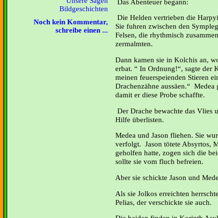
Unsere Sagen
Das Abenteuer begann:
Bildgeschichten
Die Helden vertrieben die Harpy
Noch kein Kommentar,
Sie fuhren zwischen den Sympleg
schreibe einen ...
Felsen, die rhythmisch zusammens
zermalmten.
Dann kamen sie in Kolchis an, wo
erbat. “ In Ordnung!“, sagte der 
meinen feuerspeienden Stieren e
Drachenzähne aussäen.“ Medea ga
damit er diese Probe schaffte.
Der Drache bewachte das Vlies u
Hilfe überlisten.
Medea und Jason fliehen. Sie wu
verfolgt. Jason tötete Absyrtos,
geholfen hatte, zogen sich die be
sollte sie vom fluch befreien.
Aber sie schickte Jason und Mede
Als sie Jolkos erreichten herrsch
Pelias, der verschickte sie auch.
Die beiden finden in Korinth Asyl