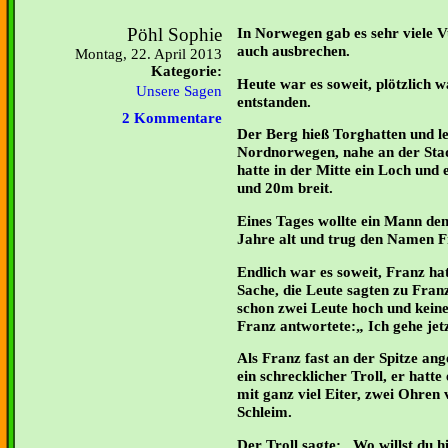
Pöhl Sophie
In Norwegen gab es sehr viele V
auch ausbrechen.
Montag, 22. April 2013
Kategorie:
Heute war es soweit, plötzlich 
Unsere Sagen
entstanden.
2 Kommentare
Der Berg hieß Torghatten und l
Nordnorwegen, nahe an der Sta
hatte in der Mitte ein Loch und
und 20m breit.
Eines Tages wollte ein Mann den
Jahre alt und trug den Namen F
Endlich war es soweit, Franz hat
Sache, die Leute sagten zu Franz
schon zwei Leute hoch und keine
Franz antwortete:„ Ich gehe jet
Als Franz fast an der Spitze a
ein schrecklicher Troll, er hatt
mit ganz viel Eiter, zwei Ohren 
Schleim.
Der Troll sagte:„ Wo willst du 