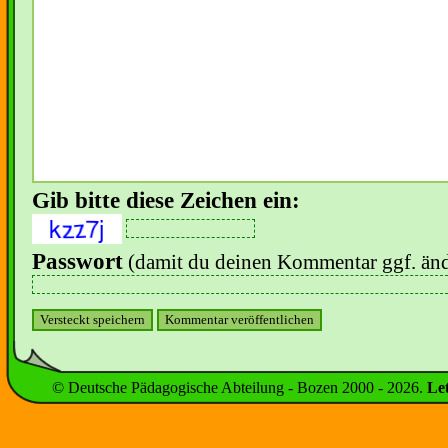
Gib bitte diese Zeichen ein:
Passwort
(damit du deinen Kommentar ggf. änd
© Deutsche Pädagogische Abteilung - Bozen 2000 -
2026
.
Le