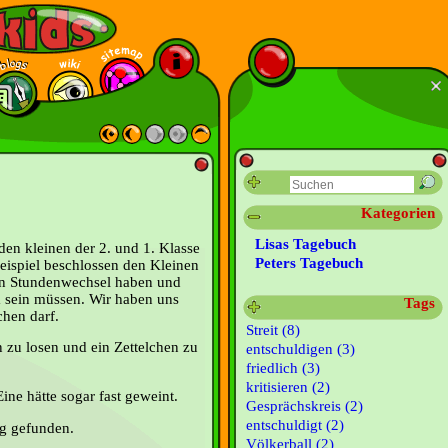
Kategorien
Lisas Tagebuch
den kleinen der 2. und 1. Klasse
Peters Tagebuch
Beispiel beschlossen den Kleinen
en Stundenwechsel haben und
 sein müssen. Wir haben uns
Tags
chen darf.
Streit (8)
 zu losen und ein Zettelchen zu
entschuldigen (3)
.
friedlich (3)
kritisieren (2)
Eine hätte sogar fast geweint.
Gesprächskreis (2)
entschuldigt (2)
ng gefunden.
Völkerball (2)