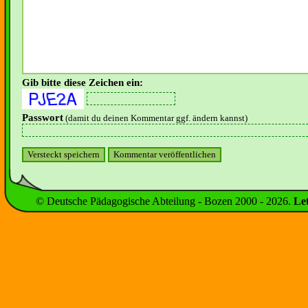
Gib bitte diese Zeichen ein:
Passwort
(damit du deinen Kommentar ggf. ändern kannst)
© Deutsche Pädagogische Abteilung - Bozen 2000 -
2026
.
Le