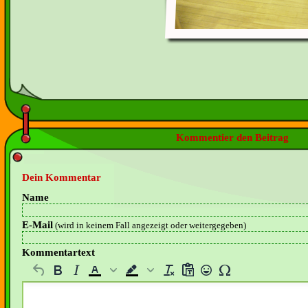
Kommentier den Beitrag
Dein Kommentar
Name
E-Mail
(wird in keinem Fall angezeigt oder weitergegeben)
Kommentartext