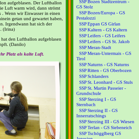
SSP Bozen Stadtzentrum -
llon aufgeblasen. Der Luftballon
GS Stolz
die Luft warm wird, dann strömt
SSP Bozen/Europa - GS
s . Wenn wir Eiswasser in einen
Pestalozzi
inein getan und gewartet haben,
en. Irgendwann hat sich der
SSP Eppan GS Girlan
 (Irina)
SSP Kaltern - GS Kaltern
SSP Leifers - GS Leifers
 hat den Luftballon aufgeblasen
SSP Leifers - GS St. Jakob
umpft. (Danilo)
SSP Meran-Stadt
SSP Meran-Untermais - GS
 Platz als kalte Luft.
Tirol
SSP Naturns - GS Naturns
SSP Ritten - GS Oberbozen
SSP Schlanders
SSP St. Leonhard - GS Stuls
SSP St. Martin Passeier -
Grundschule
SSP Sterzing I - GS
Sternbach
SSP Sterzing II - GS
Innerratschings
SSP Sterzing III - GS Wiesen
SSP Terlan - GS Siebeneich
SSP Tschögglberg GS
Jenesien