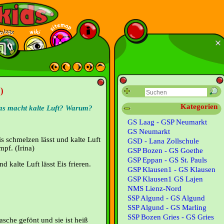
)
Kategorien
as macht kalte Luft? Warum?
GS Laag - GSP Neumarkt
GS Neumarkt
s schmelzen lässt und kalte Luft
GSD - Lana Zollschule
mpf. (Irina)
GSP Bozen - GS Goethe
GSP Eppan - GS St. Pauls
 kalte Luft lässt Eis frieren.
GSP Klausen1 - GS Klausen
GSP Klausen1 GS Lajen
NMS Lienz-Nord
SSP Algund - GS Algund
SSP Algund - GS Marling
SSP Bozen Gries - GS Gries
sche gefönt und sie ist heiß