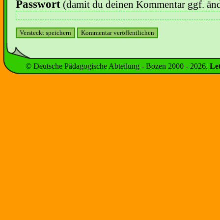
Passwort
(damit du deinen Kommentar ggf. änd
© Deutsche Pädagogische Abteilung - Bozen 2000 -
2026
.
Le