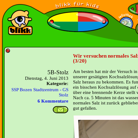
Wir versuchen normales Sa
(3/20)
5B-Stolz
Am besten hat mir der Versuch in
unserer gesätigten Kochsalzlösun
Dienstag, 4. Juni 2013
Salz heraus zu bekommen. Es funk
Kategorie:
ein bisschen Kochsalzlösung auf e
SSP Bozen Stadtzentrum - GS
über eine brennende Kerze stellt 
Stolz
Nach ca. 5 Minuten ist das wasse
6 Kommentare
normales Salz ist zurück gebliebe
gut gefallen.