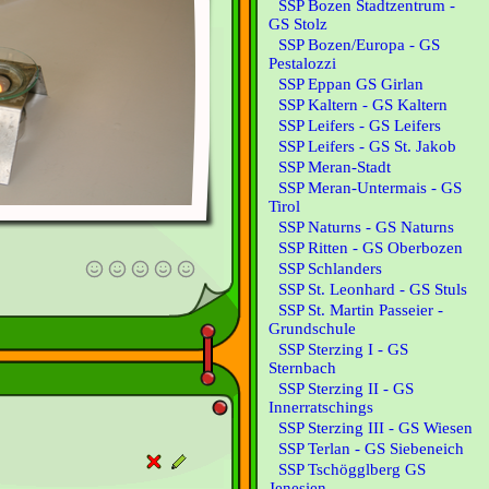
SSP Bozen Stadtzentrum -
GS Stolz
SSP Bozen/Europa - GS
Pestalozzi
SSP Eppan GS Girlan
SSP Kaltern - GS Kaltern
SSP Leifers - GS Leifers
SSP Leifers - GS St. Jakob
SSP Meran-Stadt
SSP Meran-Untermais - GS
Tirol
SSP Naturns - GS Naturns
SSP Ritten - GS Oberbozen
SSP Schlanders
SSP St. Leonhard - GS Stuls
SSP St. Martin Passeier -
Grundschule
SSP Sterzing I - GS
Sternbach
SSP Sterzing II - GS
Innerratschings
SSP Sterzing III - GS Wiesen
SSP Terlan - GS Siebeneich
SSP Tschögglberg GS
Jenesien