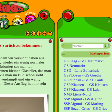
lz zurück zu bekommen
Kategorien
 dem wir versucht haben aus
GS Laag - GSP Neumarkt
g wieder ein wenig normales
GS Neumarkt
tioniert so: man tut
GSD - Lana Zollschule
inen kleinen Glasteller, das man
wie man im Bild schon sieht.
GSP Bozen - GS Goethe
r verdampft und ein wenig
GSP Eppan - GS St. Pauls
n. Dieser Ausflug hat mir sehr
GSP Klausen1 - GS Klausen
GSP Klausen1 GS Lajen
NMS Lienz-Nord
SSP Algund - GS Algund
SSP Algund - GS Marling
SSP Bozen Gries - GS Gries