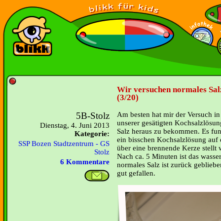
Wir versuchen normales Sa
(3/20)
5B-Stolz
Am besten hat mir der Versuch in
unserer gesätigten Kochsalzlösun
Dienstag, 4. Juni 2013
Salz heraus zu bekommen. Es funk
Kategorie:
ein bisschen Kochsalzlösung auf e
SSP Bozen Stadtzentrum - GS
über eine brennende Kerze stellt 
Stolz
Nach ca. 5 Minuten ist das wasse
6 Kommentare
normales Salz ist zurück gebliebe
gut gefallen.