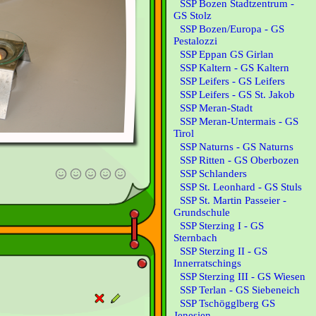
SSP Bozen Stadtzentrum -
GS Stolz
SSP Bozen/Europa - GS
Pestalozzi
SSP Eppan GS Girlan
SSP Kaltern - GS Kaltern
SSP Leifers - GS Leifers
SSP Leifers - GS St. Jakob
SSP Meran-Stadt
SSP Meran-Untermais - GS
Tirol
SSP Naturns - GS Naturns
SSP Ritten - GS Oberbozen
SSP Schlanders
SSP St. Leonhard - GS Stuls
SSP St. Martin Passeier -
Grundschule
SSP Sterzing I - GS
Sternbach
SSP Sterzing II - GS
Innerratschings
SSP Sterzing III - GS Wiesen
SSP Terlan - GS Siebeneich
SSP Tschögglberg GS
Jenesien