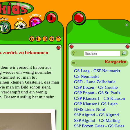
lz zurück zu bekommen
Kategorien
 dem wir versucht haben aus
GS Laag - GSP Neumarkt
g wieder ein wenig normales
GS Neumarkt
tioniert so: man tut
GSD - Lana Zollschule
inen kleinen Glasteller, das man
wie man im Bild schon sieht.
GSP Bozen - GS Goethe
r verdampft und ein wenig
GSP Eppan - GS St. Pauls
n. Dieser Ausflug hat mir sehr
GSP Klausen1 - GS Klausen
GSP Klausen1 GS Lajen
NMS Lienz-Nord
SSP Algund - GS Algund
SSP Algund - GS Marling
SSP Bozen Gries - GS Gries