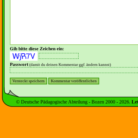
Gib bitte diese Zeichen ein:
Passwort
(damit du deinen Kommentar ggf. ändern kannst)
© Deutsche Pädagogische Abteilung - Bozen 2000 -
2026
.
Le