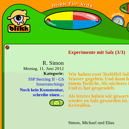
Experimente mit Salz (3/3)
R. Simon
Montag, 11. Juni 2012
Kategorie:
Wir haben zwei Teelöffel Sa
Wasser gegeben. Und dann ha
SSP Sterzing II - GS
einem Teelicht. Als nächstes
Innerratschings
Und es hat gesprudelt.
Noch kein Kommentar,
schreibe einen ...
Als letztes haben wir gewart
wieder zu Salz geworden ist.
Kristallen.
Simon, Michael und Elias