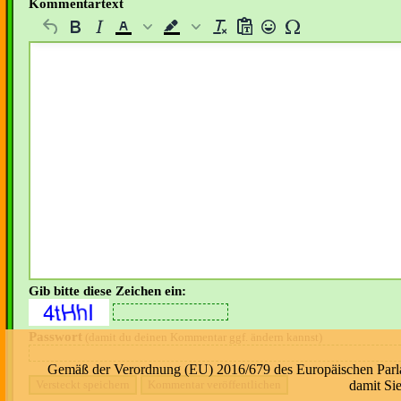
Kommentartext
Gib bitte diese Zeichen ein:
Passwort
(damit du deinen Kommentar ggf. ändern kannst)
Gemäß der Verordnung (EU) 2016/679 des Europäischen Parlame
damit Si