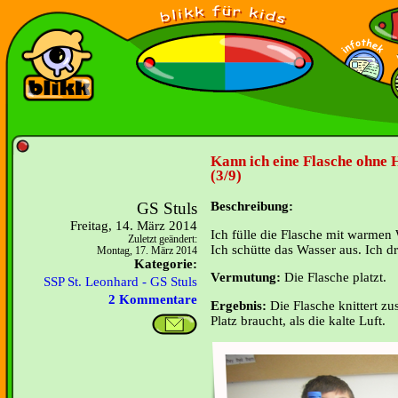
Kann ich eine Flasche ohn
(3/9)
GS Stuls
Beschreibung:
Freitag, 14. März 2014
Ich fülle die Flasche mit warmen
Zuletzt geändert:
Ich schütte das Wasser aus. Ich d
Montag, 17. März 2014
Kategorie:
Vermutung:
Die Flasche platzt.
SSP St. Leonhard - GS Stuls
2 Kommentare
Ergebnis:
Die Flasche knittert z
Platz braucht, als die kalte Luft.