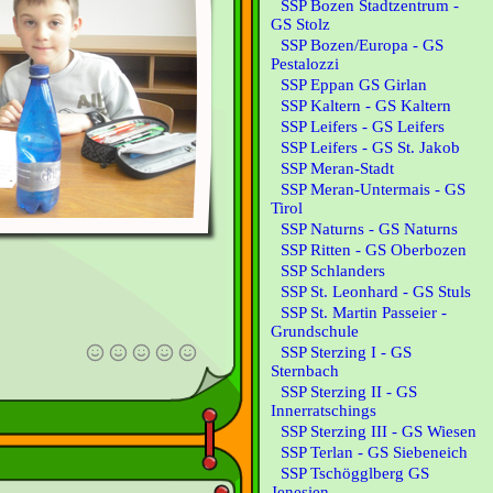
SSP Bozen Stadtzentrum -
GS Stolz
SSP Bozen/Europa - GS
Pestalozzi
SSP Eppan GS Girlan
SSP Kaltern - GS Kaltern
SSP Leifers - GS Leifers
SSP Leifers - GS St. Jakob
SSP Meran-Stadt
SSP Meran-Untermais - GS
Tirol
SSP Naturns - GS Naturns
SSP Ritten - GS Oberbozen
SSP Schlanders
SSP St. Leonhard - GS Stuls
SSP St. Martin Passeier -
Grundschule
SSP Sterzing I - GS
Sternbach
SSP Sterzing II - GS
Innerratschings
SSP Sterzing III - GS Wiesen
SSP Terlan - GS Siebeneich
SSP Tschögglberg GS
Jenesien