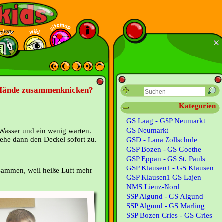
e Hände zusammenknicken?
Kategorien
GS Laag - GSP Neumarkt
GS Neumarkt
 Wasser und ein wenig warten.
rehe dann den Deckel sofort zu.
GSD - Lana Zollschule
GSP Bozen - GS Goethe
GSP Eppan - GS St. Pauls
GSP Klausen1 - GS Klausen
usammen, weil heiße Luft mehr
GSP Klausen1 GS Lajen
NMS Lienz-Nord
SSP Algund - GS Algund
SSP Algund - GS Marling
SSP Bozen Gries - GS Gries