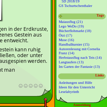
5D 2018/19
GS Tschurtschenthaler
Tags
Maiausflug (21)
Lego WeDo (19)
en in der Erdkruste,
Bücherflohmarkt (18)
enes Gestein aus
Ötzi (17)
e entweicht.
Muse (16)
Handballturnier (15)
stein kann ruhig
Autorenlesung mit Cornelia
Franz (14)
ließen, oder unter
Herbstausflug nach Teis (14)
 ausgespien werden.
Langtaufers (13)
Im Garten der Fantasie (13)
nt man
Links
Anleitungen und Hilfe
Ideen für den Unterricht
Leselabyrinth
Anmeldung