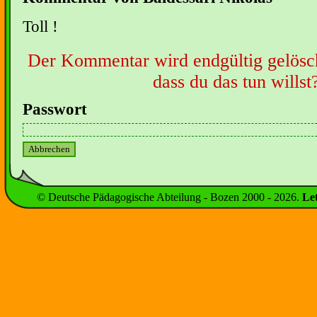
Toll !
Der Kommentar wird endgültig gelöscht
dass du das tun willst
Passwort
© Deutsche Pädagogische Abteilung - Bozen 2000 -
2026
.
Le