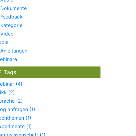
Dokumente
Feedback
Kategorie
Video
ools
Anleitungen
ebinare
Tags
ebinar (4)
ikk (2)
prache (2)
log anfragen (1)
achthemen (1)
xperimente (1)
aturwissenschaft (1)