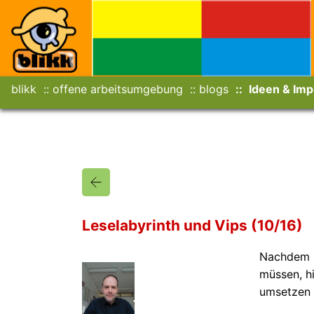
blikk
offene arbeitsumgebung
blogs
Ideen & Imp
Leselabyrinth und Vips (10/16)
Nachdem n
müssen, hi
umsetzen 