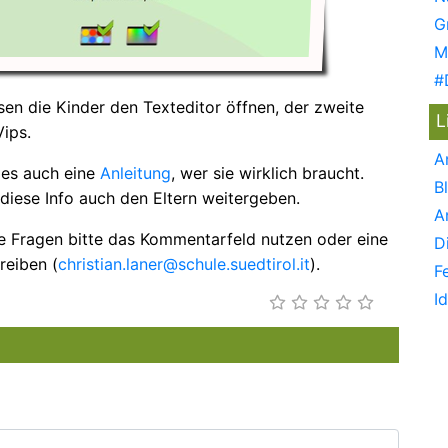
G
M
#
en die Kinder den Texteditor öffnen, der zweite
L
Vips.
A
 es auch eine
Anleitung
, wer sie wirklich braucht.
B
diese Info auch den Eltern weitergeben.
A
re Fragen bitte das Kommentarfeld nutzen oder eine
D
reiben (
christian.laner@schule.suedtirol.it
).
F
I