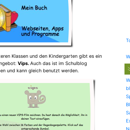
T
teren Klassen und den Kindergarten gibt es ein
W
Angebot:
Vips.
Auch das ist im Schulblog
en und kann gleich benutzt werden.
W
bl
S
B
S
E
N