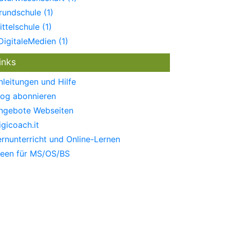
rundschule (1)
ittelschule (1)
DigitaleMedien (1)
inks
nleitungen und Hilfe
log abonnieren
ngebote Webseiten
igicoach.it
ernunterricht und Online-Lernen
deen für MS/OS/BS