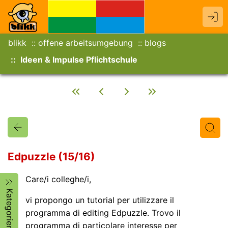
blikk
offene arbeitsumgebung
blogs
Ideen & Impulse Pflichtschule
Edpuzzle (15/16)
Care/i colleghe/i,
Titel
Text
Autor/in
Kategorien
vi propongo un tutorial per utilizzare il
programma di editing Edpuzzle. Trovo il
programma di particolare interesse per