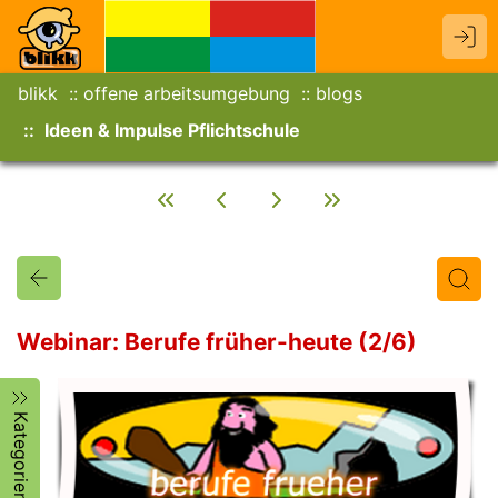
blikk
offene arbeitsumgebung
blogs
Ideen & Impulse Pflichtschule
Webinar: Berufe früher-heute (2/6)
Titel
Text
Autor/in
Kategorien