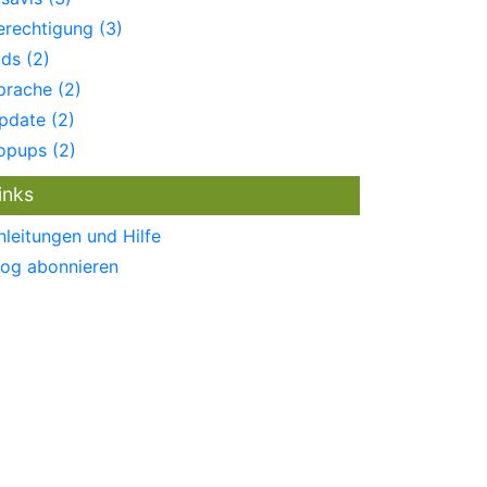
erechtigung (3)
ids (2)
prache (2)
pdate (2)
opups (2)
inks
nleitungen und Hilfe
log abonnieren