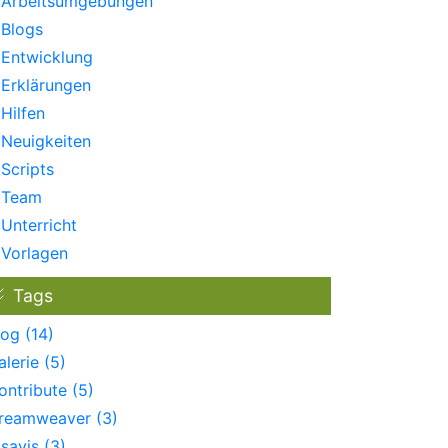
Arbeitsumgebungen
Blogs
Entwicklung
Erklärungen
Hilfen
Neuigkeiten
Scripts
Team
Unterricht
Vorlagen
Tags
log (14)
alerie (5)
ontribute (5)
reamweaver (3)
isavis (3)