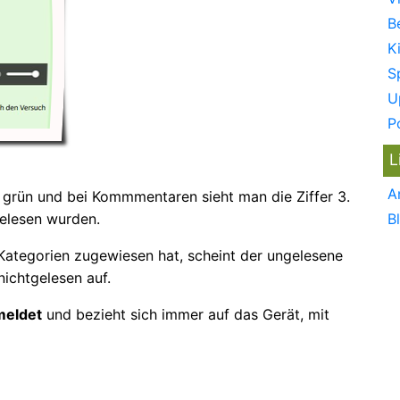
B
K
S
U
P
L
A
n grün und bei Kommmentaren sieht man die Ziffer 3.
elesen wurden.
B
Kategorien zugewiesen hat, scheint der ungelesene
nichtgelesen auf.
meldet
und bezieht sich immer auf das Gerät, mit