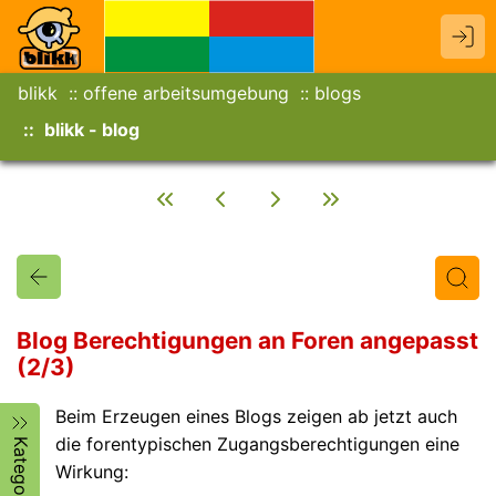
blikk
offene arbeitsumgebung
blogs
blikk - blog
Blog Berechtigungen an Foren angepasst
(2/3)
Titel
Text
Autor/in
Beim Erzeugen eines Blogs zeigen ab jetzt auch
die forentypischen Zugangsberechtigungen eine
Kategorien
Wirkung: