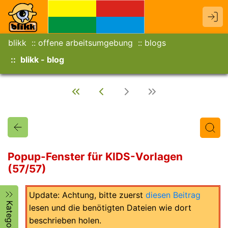
blikk
offene arbeitsumgebung
blogs
blikk - blog
Popup-Fenster für KIDS-Vorlagen
(57/57)
Titel
Text
Autor/in
Update: Achtung, bitte zuerst
diesen Beitrag
Kategorien
lesen und die benötigten Dateien wie dort
beschrieben holen.