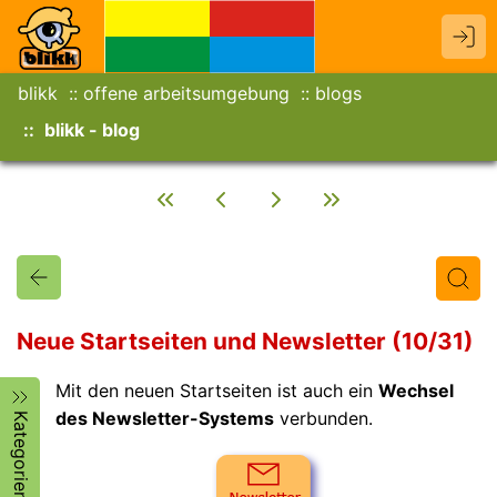
blikk
offene arbeitsumgebung
blogs
blikk - blog
Neue Startseiten und Newsletter (10/31)
Mit den neuen Startseiten ist auch ein
Wechsel
Titel
Text
Autor/in
des Newsletter-Systems
verbunden.
Kategorien