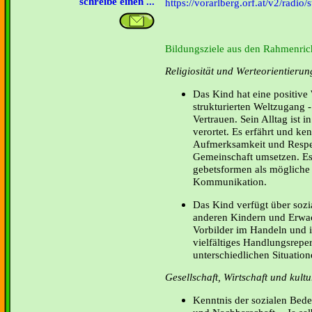
schreibe einen ...
https://vorarlberg.orf.at/v2/radio
Bildungsziele aus den Rahmenrich
Religiosität und Werteorientierun
Das Kind hat eine positive 
strukturierten Weltzugang -
Vertrauen. Sein Alltag ist 
verortet. Es erfährt und ke
Aufmerksamkeit und Respek
Gemeinschaft umsetzen. Es
gebetsformen als mögliche
Kommunikation.
Das Kind verfügt über so
anderen Kindern und Erwac
Vorbilder im Handeln und i
vielfältiges Handlungsrepe
unterschiedlichen Situatio
Gesellschaft, Wirtschaft und kul
Kenntnis der sozialen Bed