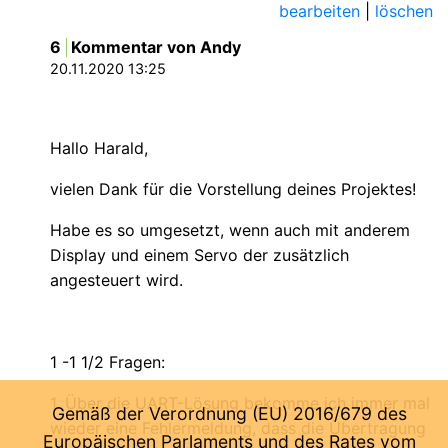
bearbeiten
|
löschen
6
Kommentar von Andy
20.11.2020 13:25
Hallo Harald,
vielen Dank für die Vorstellung deines Projektes!
Habe es so umgesetzt, wenn auch mit anderem
Display und einem Servo der zusätzlich
angesteuert wird.
1 -1 1/2 Fragen:
1. Über die UART-Lösung bekomme ich immer mal
Gemäß der Verordnung (EU) 2016/679 des
wieder eine Fehlermeldung, dass die Übertragung
Europäischen Parlaments und des Rates vom