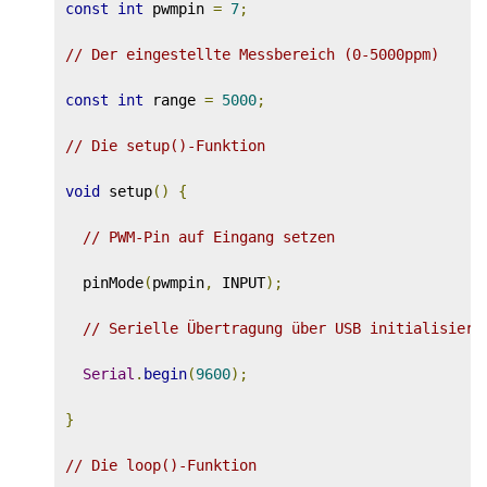
const
int
 pwmpin 
=
7
;
// Der eingestellte Messbereich (0-5000ppm)
const
int
 range 
=
5000
;
// Die setup()-Funktion
void
 setup
()
{
// PWM-Pin auf Eingang setzen
  pinMode
(
pwmpin
,
 INPUT
);
// Serielle Übertragung über USB initialisiere
Serial
.
begin
(
9600
);
}
// Die loop()-Funktion