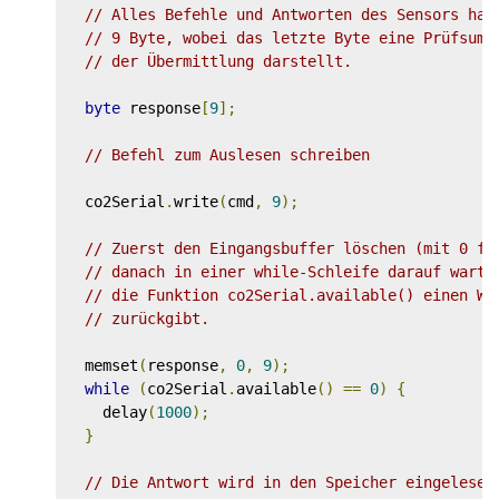
// Alles Befehle und Antworten des Sensors hab
// 9 Byte, wobei das letzte Byte eine Prüfsumm
// der Übermittlung darstellt.
byte
 response
[
9
];
// Befehl zum Auslesen schreiben
  co2Serial
.
write
(
cmd
,
9
);
// Zuerst den Eingangsbuffer löschen (mit 0 fü
// danach in einer while-Schleife darauf warte
// die Funktion co2Serial.available() einen We
// zurückgibt.
  memset
(
response
,
0
,
9
);
while
(
co2Serial
.
available
()
==
0
)
{
    delay
(
1000
);
}
// Die Antwort wird in den Speicher eingelesen