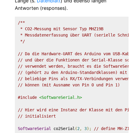
Länge (s.
Datenblatt
) und ebenso langen
Antworten (responses).
/**

 * CO2-Messung mit Sensor Typ MHZ19B

 * Messdatenerfassung über UART (serielle Schnitt
 */
// Da die Hardware-UART des Arduino vom USB-Kabe
// und über die Funktionen der Serial-Klasse sch
// verwendet werden, braucht es die SoftwareSeri
// (gehört zu den Arduino-Standardklassen) mit d
// beliebige Pins als RX/TX-Verbindungen verwend
// können (mit Ausname von Pin 0 und Pin 1)
#include
<SoftwareSerial.h>
// Hier wird eine Instanz der Klasse mit den Pin
// initialisiert
SoftwareSerial
 co2Serial
(
2
,
3
);
// define MH-Z19