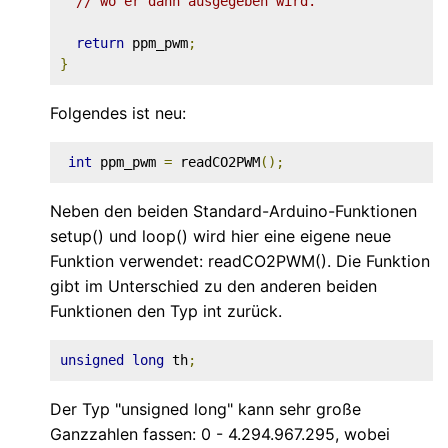
// wo er dann ausgegeben wird.
return
 ppm_pwm
;
}
Folgendes ist neu:
int
 ppm_pwm 
=
 readCO2PWM
();
Neben den beiden Standard-Arduino-Funktionen
setup() und loop() wird hier eine eigene neue
Funktion verwendet: readCO2PWM(). Die Funktion
gibt im Unterschied zu den anderen beiden
Funktionen den Typ int zurück.
unsigned
long
 th
;
Der Typ "unsigned long" kann sehr große
Ganzzahlen fassen: 0 - 4.294.967.295, wobei