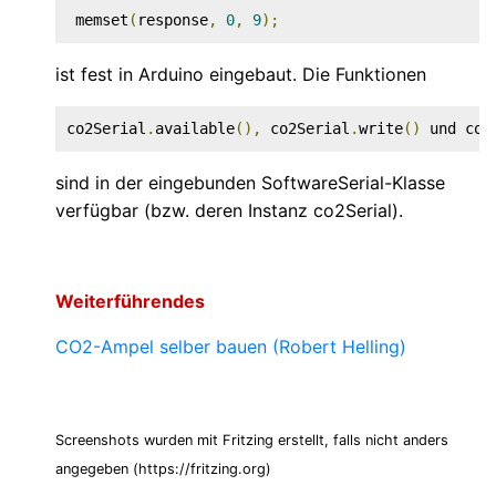
 memset
(
response
,
0
,
9
);
ist fest in Arduino eingebaut. Die Funktionen
co2Serial
.
available
(),
 co2Serial
.
write
()
 und co2
sind in der eingebunden SoftwareSerial-Klasse
verfügbar (bzw. deren Instanz co2Serial).
Weiterführendes
CO2-Ampel selber bauen (Robert Helling)
Screenshots wurden mit Fritzing erstellt, falls nicht anders
angegeben (https://fritzing.org)