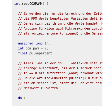
int
 readCO2PWM
()
{
// Es werden die für die Umrechnung der Zeitda
// die PPM-Werte benötigten Variablen definier
// Da es sich bei th um große Werte handeln ka
// Arduino-Funktion gibt Mikrosekunden zurück 
// als vorzeichenlose (unsigned) große Ganzzah
unsigned
long
 th
;
int
 ppm_pwm 
=
0
;
float
 pulsepercent
;
// Alles, was in der do ... while-Schleife ste
// solange ausgeführt, bis der Ausdruck nach w
// th == 0 als zutreffend (wahr) erkannt wird.
// Da die Arduino-Funktion pulseIn() 0 zurückg
// sie am Messen ist, dient die Schleife dazu,
// Messwert zu warten.
do
{