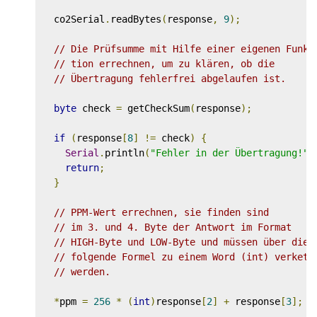
  co2Serial
.
readBytes
(
response
,
9
);
// Die Prüfsumme mit Hilfe einer eigenen Funk-
// tion errechnen, um zu klären, ob die 
// Übertragung fehlerfrei abgelaufen ist.
byte
 check 
=
 getCheckSum
(
response
);
if
(
response
[
8
]
!=
 check
)
{
Serial
.
println
(
"Fehler in der Übertragung!"
)
return
;
}
// PPM-Wert errechnen, sie finden sind
// im 3. und 4. Byte der Antwort im Format
// HIGH-Byte und LOW-Byte und müssen über die
// folgende Formel zu einem Word (int) verkett
// werden.
*
ppm 
=
256
*
(
int
)
response
[
2
]
+
 response
[
3
];