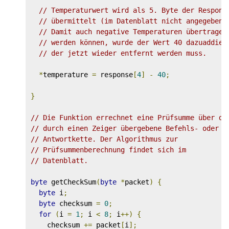
// Temperaturwert wird als 5. Byte der Respons
// übermittelt (im Datenblatt nicht angegeben)
// Damit auch negative Temperaturen übertragen
// werden können, wurde der Wert 40 dazuaddier
// der jetzt wieder entfernt werden muss.
*
temperature 
=
 response
[
4
]
-
40
;
}
// Die Funktion errechnet eine Prüfsumme über di
// durch einen Zeiger übergebene Befehls- oder
// Antwortkette. Der Algorithmus zur 
// Prüfsummenberechnung findet sich im
// Datenblatt.
byte
 getCheckSum
(
byte
*
packet
)
{
byte
 i
;
byte
 checksum 
=
0
;
for
(
i 
=
1
;
 i 
<
8
;
 i
++)
{
    checksum 
+=
 packet
[
i
];