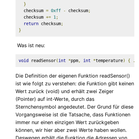
}
  checksum 
=
0xff
-
 checksum
;
  checksum 
+=
1
;
return
 checksum
;
}
Was ist neu:
void
 readSensor
(
int
*
ppm
,
int
*
temperature
)
{
..
Die Definition der eigenen Funktion readSensor()
ist wie folgt zu verstehen: die Funktion gibt keinen
Wert zurück (void) und erhält zwei Zeiger
(Pointer) auf int-Werte, durch das
Sternchensymbol angedeutet. Der Grund für diese
Vorgangsweise ist die Tatsache, dass Funktionen
immer nur einen einzigen Wert zurückgeben
können, wir hier aber zwei Werte haben wollen.
Deswegen erhält die Funktion die Adressen von