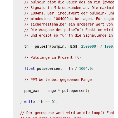
// pulseIn gibt die Dauer des am Pin (pwmpin
// Signals in Mikrosekunden an. Die maximale
// 1004ms. Der Timeoutwert der pulseIn-Funkt
// mindestens 1004000µs betragen. Für ungüns
// sicherheitshalber ein größerer Wert von 2
// Die Ausgabe der pulseIn()-Funktion wird d
// und ergibt so für th die Signallänge in M
    th 
=
 pulseIn
(
pwmpin
,
 HIGH
,
2500000
)
/
1000
;
// Pulslänge in Prozent (%)
float
 pulsepercent 
=
 th 
/
1004.0
;
// PPM-Werte bei gegebenem Range
    ppm_pwm 
=
 range 
*
 pulsepercent
;
}
while
(
th 
==
0
);
// Der gemessene Wert wird an die loop()-Funkt