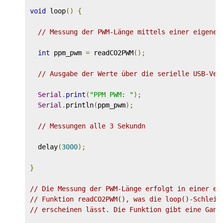
void
 loop
()
{
// Messung der PWM-Länge mittels einer eigenen
int
 ppm_pwm 
=
 readCO2PWM
();
// Ausgabe der Werte über die serielle USB-Ver
Serial
.
print
(
"PPM PWM: "
);
Serial
.
println
(
ppm_pwm
);
// Messungen alle 3 Sekundn
  delay
(
3000
);
}
// Die Messung der PWM-Länge erfolgt in einer ei
// Funktion readCO2PWM(), was die loop()-Schleif
// erscheinen lässt. Die Funktion gibt eine Ganz