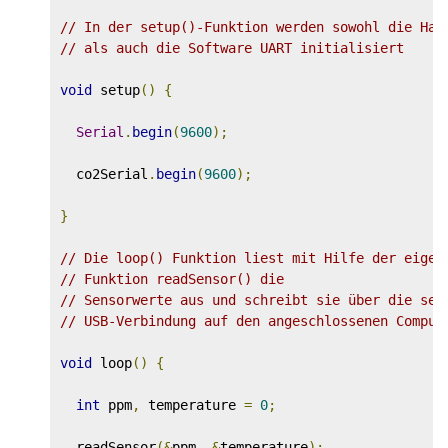
// In der setup()-Funktion werden sowohl die Har
// als auch die Software UART initialisiert
void
 setup
()
{
Serial
.
begin
(
9600
);
  co2Serial
.
begin
(
9600
);
}
// Die loop() Funktion liest mit Hilfe der eigen
// Funktion readSensor() die
// Sensorwerte aus und schreibt sie über die ser
// USB-Verbindung auf den angeschlossenen Comput
void
 loop
()
{
int
 ppm
,
 temperature 
=
0
;
  readSensor
(&
ppm
,
&
temperature
);