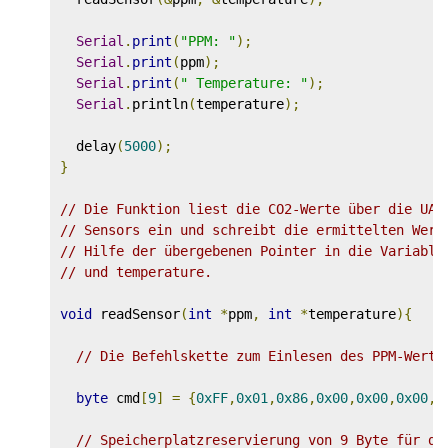
Serial
.
print
(
"PPM: "
);
Serial
.
print
(
ppm
);
Serial
.
print
(
" Temperature: "
);
Serial
.
println
(
temperature
);
  delay
(
5000
);
}
// Die Funktion liest die CO2-Werte über die UAR
// Sensors ein und schreibt die ermittelten Wert
// Hilfe der übergebenen Pointer in die Variable
// und temperature.
void
 readSensor
(
int
*
ppm
,
int
*
temperature
){
// Die Befehlskette zum Einlesen des PPM-Werte
byte
 cmd
[
9
]
=
{
0xFF
,
0x01
,
0x86
,
0x00
,
0x00
,
0x00
,
0
// Speicherplatzreservierung von 9 Byte für di