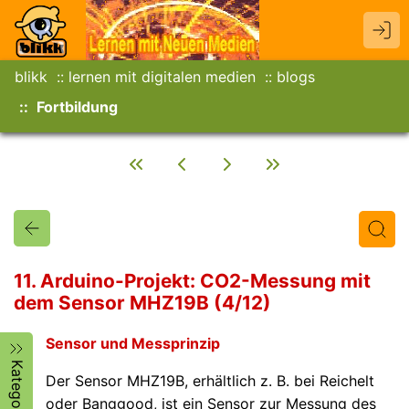
blikk
lernen mit digitalen medien
blogs
Fortbildung
11. Arduino-Projekt: CO2-Messung mit
dem Sensor MHZ19B (4/12)
Titel
Text
Autor/in
Sensor und Messprinzip
Kategorien
Der Sensor MHZ19B, erhältlich z. B. bei Reichelt
oder Banggood, ist ein Sensor zur Messung des