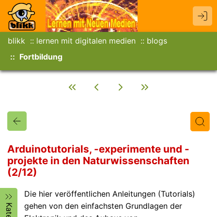
blikk
lernen mit digitalen medien
blogs
Fortbildung
Arduinotutorials, -experimente und -
projekte in den Naturwissenschaften
(2/12)
Titel
Text
Autor/in
Die hier veröffentlichen Anleitungen (Tutorials)
gehen von den einfachsten Grundlagen der