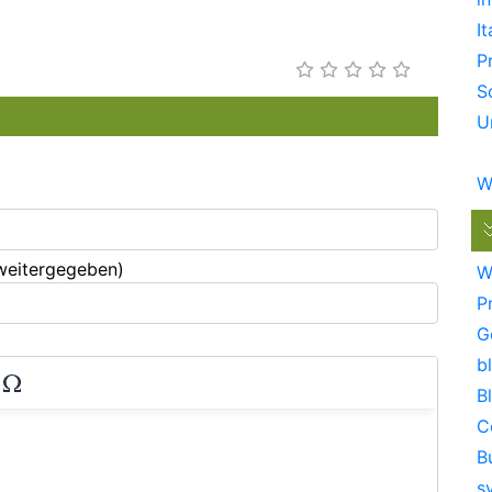
It
P
S
U
W
 weitergegeben)
W
P
G
bl
B
C
B
s