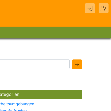
ategorien
rbeitsumgebungen
berufe frueher