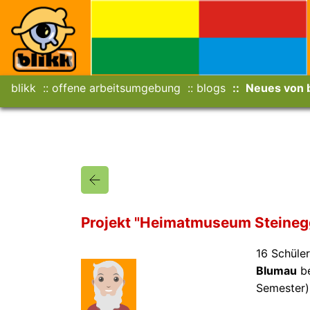
blikk
offene arbeitsumgebung
blogs
Neues von b
Projekt "Heimatmuseum Steineg
16 Schüle
Blumau
be
Semester)