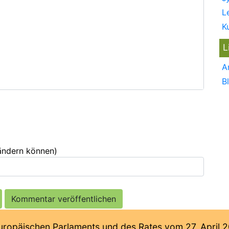
L
K
L
A
B
 ändern können)
päischen Parlaments und des Rates vom 27. April 201