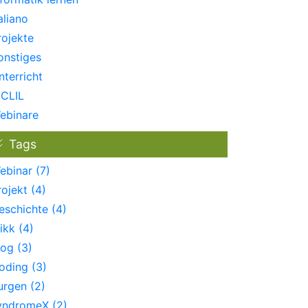
aliano
rojekte
onstiges
nterricht
CLIL
ebinare
Tags
ebinar (7)
rojekt (4)
eschichte (4)
ikk (4)
log (3)
oding (3)
urgen (2)
yndromeX (2)