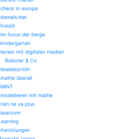
check in europa
damals.hier
freistil
im focus der berge
kindergarten
lernen mit digitalen medien
Roboter & Co
leselabyrinth
mathe überall
MINT
modellieren mit mathe
rien ne va plus
lassroom
Learning
ntwicklungen
nformatik lernen