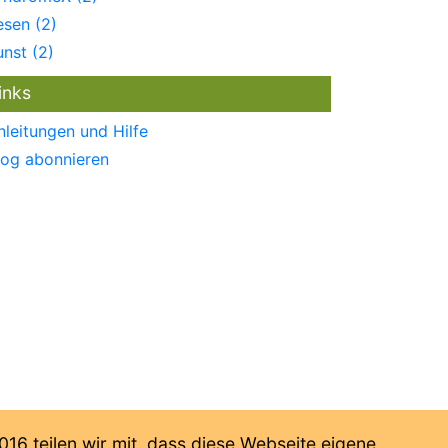
esen (2)
unst (2)
inks
nleitungen und Hilfe
log abonnieren
6 teilen wir mit, dass diese Webseite eigene