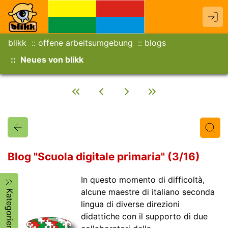
blikk
offene arbeitsumgebung
blogs
Neues von blikk
Blog "Scuola digitale primaria" (3/16)
In questo momento di difficoltà,
Titel
Text
Autor/in
alcune maestre di italiano seconda
Kategorien
lingua di diverse direzioni
didattiche con il supporto di due