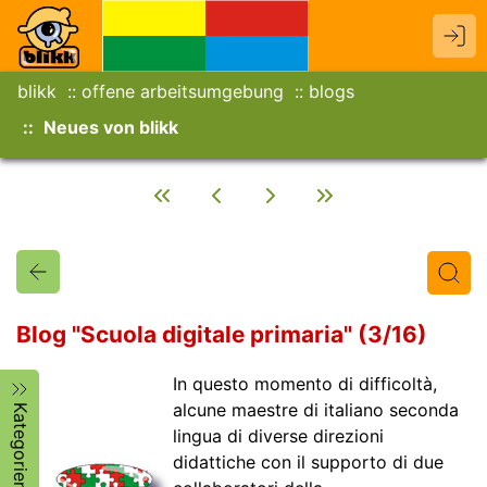
blikk
offene arbeitsumgebung
blogs
Neues von blikk
Blog "Scuola digitale primaria" (3/16)
In questo momento di difficoltà,
Titel
Text
Autor/in
alcune maestre di italiano seconda
Kategorien
lingua di diverse direzioni
didattiche con il supporto di due