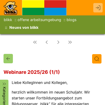
blikk
offene arbeitsumgebung
blogs
Neues von blikk
Webinare 2025/26 (1/1)
Liebe KollegInnen und Kollegen,
Titel
Text
Autor/in
Kategorien
herzlich willkommen im neuen Schuljahr. Wir
starten unser Fortbildungsangebot zum
Bildungsserver „blikk“ für alle interessierten