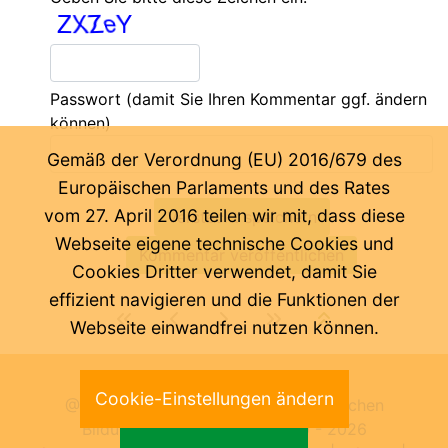
Passwort
(damit Sie Ihren Kommentar ggf. ändern
können)
Gemäß der Verordnung (EU) 2016/679 des
Europäischen Parlaments und des Rates
vom 27. April 2016 teilen wir mit, dass diese
Webseite eigene technische Cookies und
Cookies Dritter verwendet, damit Sie
effizient navigieren und die Funktionen der
Webseite einwandfrei nutzen können.
Letzte Änderung:
07.08.2026
Cookie-Einstellungen ändern
@ Pädagogische Abteilung der Deutschen
Bildungsdirektion Bozen 2000 -
2026