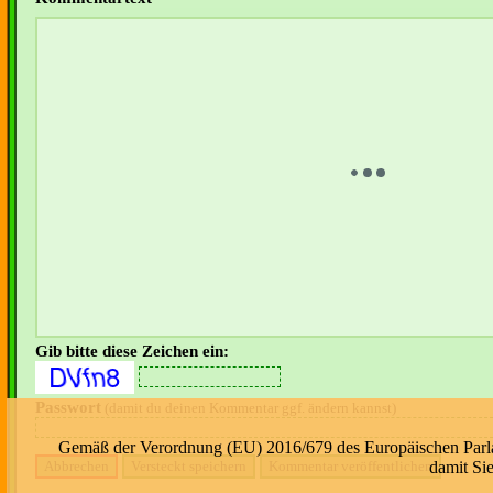
Gib bitte diese Zeichen ein:
Passwort
(damit du deinen Kommentar ggf. ändern kannst)
Gemäß der Verordnung (EU) 2016/679 des Europäischen Parlame
damit Si