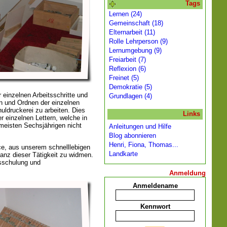
Tags
Lernen (24)
Gemeinschaft (18)
Elternarbeit (11)
Rolle Lehrperson (9)
Lernumgebung (9)
Freiarbeit (7)
Reflexion (6)
Freinet (5)
Demokratie (5)
einzelnen Arbeitsschritte und
Grundlagen (4)
n und Ordnen der einzelnen
uldruckerei zu arbeiten. Dies
Links
r einzelnen Lettern, welche in
meisten Sechsjährigen nicht
Anleitungen und Hilfe
Blog abonnieren
Henri, Fiona, Thomas...
ce, aus unserem schnelllebigen
Landkarte
ganz dieser Tätigkeit zu widmen.
nsschulung und
Anmeldung
Anmeldename
Kennwort