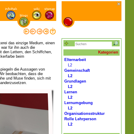
ckerei das einzige Medium, einen
 war für ihn auch die
t den Lettern, den Schiffchen,
Kategorien
ckerfarbe beim
Elternarbeit
L2
spiegeln die Aussagen von
Gemeinschaft
 Wir beobachten, dass die
L2
uhe und Muse finden, sich mit
Grundlagen
inanderzusetzen.
L2
Lernen
L2
Lernumgebung
L2
Organisationsstruktur
Rolle Lehrperson
L2