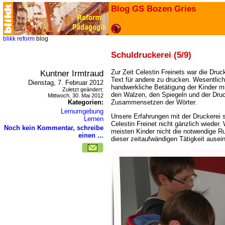
Blog GS Bozen Gries
blikk
reform
blog
Schuldruckerei (5/9)
Kuntner Irmtraud
Zur Zeit Celestin Freinets war die Dru
Text für andere zu drucken. Wesentlich
Dienstag, 7. Februar 2012
handwerkliche Betätigung der Kinder mi
Zuletzt geändert:
den Walzen, den Spiegeln und der Dru
Mittwoch, 30. Mai 2012
Kategorien:
Zusammensetzen der Wörter.
Lernumgebung
Unsere Erfahrungen mit der Druckerei 
Lernen
Celestin Freinet nicht gänzlich wieder.
Noch kein Kommentar, schreibe
meisten Kinder nicht die notwendige R
einen ...
dieser zeitaufwändigen Tätigkeit ause