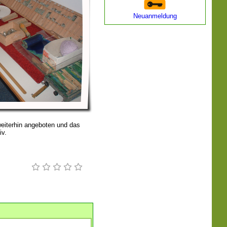
Neuanmeldung
eiterhin angeboten und das
iv.