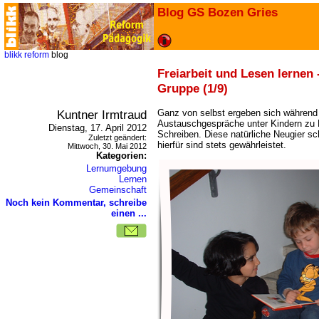
Blog GS Bozen Gries
blikk
reform
blog
Freiarbeit und Lesen lernen 
Gruppe (1/9)
Kuntner Irmtraud
Ganz von selbst ergeben sich während 
Austauschgespräche unter Kindern zu
Dienstag, 17. April 2012
Schreiben. Diese natürliche Neugier sc
Zuletzt geändert:
hierfür sind stets gewährleistet.
Mittwoch, 30. Mai 2012
Kategorien:
Lernumgebung
Lernen
Gemeinschaft
Noch kein Kommentar, schreibe
einen ...