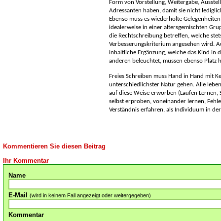
Form von Vorstellung, Weitergabe, Ausstel
Adressanten haben, damit sie nicht ledigli
Ebenso muss es wiederholte Gelegenheiten 
idealerweise in einer altersgemischten Grup
die Rechtschreibung betreffen, welche stets
Verbesserungskriterium angesehen wird. Au
inhaltliche Ergänzung, welche das Kind in
anderen beleuchtet, müssen ebenso Platz 
Freies Schreiben muss Hand in Hand mit K
unterschiedlichster Natur gehen. Alle le
auf diese Weise erworben (Laufen Lernen, 
selbst erproben, voneinander lernen, Fehl
Verständnis erfahren, als Individuum in de
Kommentieren Sie diesen Beitrag
Ihr Kommentar
Name
E-Mail
(wird in keinem Fall angezeigt oder weitergegeben)
Kommentar