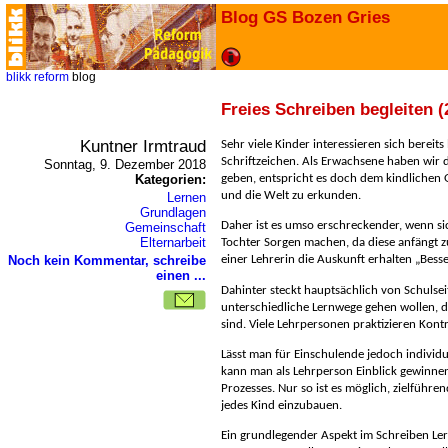
Blog GS Bozen Gries
blikk
reform
blog
Freies Schreiben begleiten (
Kuntner Irmtraud
Sehr viele Kinder interessieren sich bereits
Schriftzeichen. Als Erwachsene haben wir d
Sonntag, 9. Dezember 2018
Kategorien:
geben, entspricht es doch dem kindlichen 
und die Welt zu erkunden.
Lernen
Grundlagen
Daher ist es umso erschreckender, wenn sic
Gemeinschaft
Elternarbeit
Tochter Sorgen machen, da diese anfängt z
Noch kein Kommentar, schreibe
einer Lehrerin die Auskunft erhalten „Besse
einen ...
Dahinter steckt hauptsächlich von Schulsei
unterschiedliche Lernwege gehen wollen, d
sind. Viele Lehrpersonen praktizieren Kontro
Lässt man für Einschulende jedoch individu
kann man als Lehrperson Einblick gewinne
Prozesses. Nur so ist es möglich, zielführ
jedes Kind einzubauen.
Ein grundlegender Aspekt im Schreiben Ler