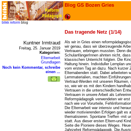
Blog GS Bozen Gries
blikk
reform
blog
Das tragende Netz (1/14)
Kuntner Irmtraud
Als wir in Gries einen reformpädagogi
wir genau, dass wir überzeugende Arbe
Freitag, 25. Januar 2019
Vertrauen, erbringen mussten. Denn die
Kategorien:
SchulanfängerInnen ahnten nicht, dass 
Elternarbeit
klassischen Unterricht folgten. Die Ki
Grundlagen
Haltung hinein. Individuller Lernplan u
Noch kein Kommentar, schreibe
vom ersten Tag an dazu. Nach kurzer Ze
einen ...
Elternabenden statt. Dabei arbeiteten w
Lernmaterialien, machten Einführungen
Vertraut-Werden mit unseren Räumen, r
so, wie wir es mit den Kindern handhab
Vertrauen in die unterschiedlichen Ent
Vertrauen in unsere Arbeit als Lehrerinn
Reformpädagogik verwendeten wir erst s
nach wie vor Vorurteile, Fehlinformati
Die Elternarbeit war intensiv und hera
wieder motivierenden Erfolgen galt es 
thematisieren. Spontane Treffen -mit u
statt. Aus dieser ersten Eltern-und Ki
Seite die Pioniere dieses Weges. Heuer 
Jahrzehnt Reformpädagogik. Die Ausri