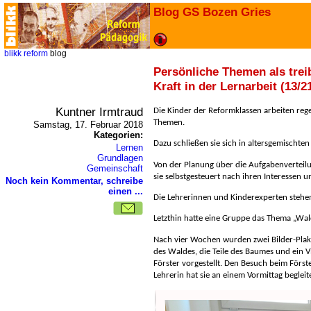
Blog GS Bozen Gries
blikk
reform
blog
Persönliche Themen als tre
Kraft in der Lernarbeit (13/2
Kuntner Irmtraud
Die Kinder der Reformklassen arbeiten reg
Themen.
Samstag, 17. Februar 2018
Kategorien:
Dazu schließen sie sich in altersgemischt
Lernen
Grundlagen
Von der Planung über die Aufgabenverteilu
Gemeinschaft
sie selbstgesteuert nach ihren Interessen u
Noch kein Kommentar, schreibe
einen ...
Die Lehrerinnen und Kinderexperten stehen
Letzthin hatte eine Gruppe das Thema „Wa
Nach vier Wochen wurden zwei Bilder-Pla
des Waldes, die Teile des Baumes und ein 
Förster vorgestellt. Den Besuch beim Förster
Lehrerin hat sie an einem Vormittag begleite