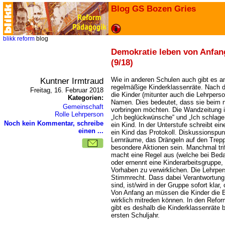
Blog GS Bozen Gries
blikk
reform
blog
Demokratie leben von Anfan
(9/18)
Kuntner Irmtraud
Wie in anderen Schulen auch gibt es a
regelmäßige Kinderklassenräte. Nach d
Freitag, 16. Februar 2018
die Kinder (mitunter auch die Lehrpers
Kategorien:
Namen. Dies bedeutet, dass sie beim 
Gemeinschaft
vorbringen möchten. Die Wandzeitung ist
Rolle Lehrperson
Ich beglückwünsche“ und „Ich schlage vo
Noch kein Kommentar, schreibe
ein Kind. In der Unterstufe schreibt ei
einen ...
ein Kind das Protokoll. Diskussionspun
Lernräume, das Drängeln auf den Trepp
besondere Aktionen sein. Manchmal trif
macht eine Regel aus (welche bei Beda
oder ernennt eine Kinderarbeitsgruppe,
Vorhaben zu verwirklichen. Die Lehrper
Stimmrecht. Dass dabei Verantwortung 
sind, ist/wird in der Gruppe sofort klar
Von Anfang an müssen die Kinder die 
wirklich mitreden können. In den Refo
gibt es deshalb die Kinderklassenräte 
ersten Schuljahr.