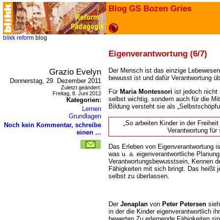
Blog GS Bozen Gries
blikk
reform
blog
Eigenverantwortung (6/7)
Grazio Evelyn
Der Mensch ist das einzige Lebewesen
bewusst ist und dafür Verantwortung 
Donnerstag, 29. Dezember 2011
Zuletzt geändert:
Für
Maria Montessori
ist jedoch nicht 
Freitag, 8. Juni 2012
selbst wichtig, sondern auch für die 
Kategorien:
Bildung versteht sie als „Selbstschöpf
Lernen
Grundlagen
So arbeiten Kinder in der Freiheit
Noch kein Kommentar, schreibe
Verantwortung für 
einen ...
Das Erleben von Eigenverantwortung ist
was u. a. eigenverantwortliche Planung
Verantwortungsbewusstsein, Kennen d
Fähigkeiten mit sich bringt. Das heißt j
selbst zu überlassen.
Der
Jenaplan
von
Peter Petersen
sieh
in der die Kinder eigenverantwortlich ih
bewerten.Zu erlernende Fähigkeiten si