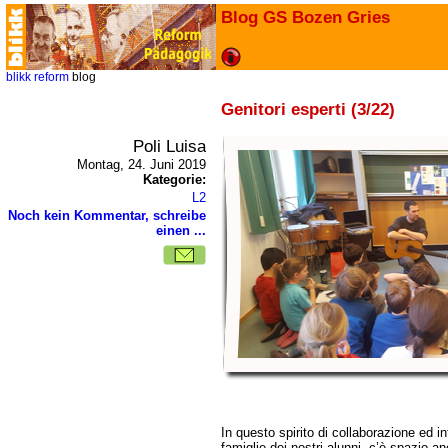
Blog GS Bozen Gries
blikk
reform
blog
Genitori esperti (3/22)
Poli Luisa
Montag, 24. Juni 2019
Kategorie:
L2
Noch kein Kommentar, schreibe
einen ...
In questo spirito di collaborazione ed i
famiglie dei nostri alunni, c’è spazio a