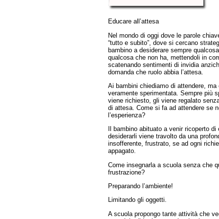
Educare all’attesa
Nel mondo di oggi dove le parole chiav
“tutto e subito”, dove si cercano strateg
bambino a desiderare sempre qualcosa 
qualcosa che non ha, mettendoli in com
scatenando sentimenti di invidia anzich
domanda che ruolo abbia l’attesa.
Ai bambini chiediamo di attendere, ma 
veramente sperimentata. Sempre più spes
viene richiesto, gli viene regalato senz
di attesa. Come si fa ad attendere se 
l’esperienza?
Il bambino abituato a venir ricoperto d
desiderarli viene travolto da una profo
insofferente, frustrato, se ad ogni ric
appagato.
Come insegnarla a scuola senza che q
frustrazione?
Preparando l’ambiente!
Limitando gli oggetti.
A scuola propongo tante attività che v