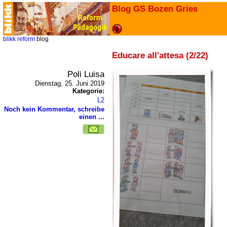
Blog GS Bozen Gries
blikk
reform
blog
Educare all'attesa (2/22)
Poli Luisa
Dienstag, 25. Juni 2019
Kategorie:
L2
Noch kein Kommentar, schreibe
einen ...