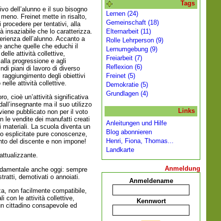
Tags
ivo dell’alunno e il suo bisogno
Lernen (24)
meno. Freinet mette in risalto,
Gemeinschaft (18)
di procedere per tentativi, alla
à insaziabile che lo caratterizza.
Elternarbeit (11)
sperienza dell’alunno. Accanto a
Rolle Lehrperson (9)
e anche quelle che educhi il
Lernumgebung (9)
delle attività collettive,
Freiarbeit (7)
lla progressione e agli
Reflexion (6)
di piani di lavoro di diverso
il raggiungimento degli obiettivi
Freinet (5)
nelle attività collettive.
Demokratie (5)
Grundlagen (4)
ro, cioè un’attività significativa
all’insegnante ma il suo utilizzo
Links
 viene pubblicato non per il voto
 le vendite dei manufatti creati
Anleitungen und Hilfe
 materiali. La scuola diventa un
Blog abonnieren
o esplicitate pure conoscenze,
Henri, Fiona, Thomas...
to del discente e non impone!
Landkarte
attualizzante.
Anmeldung
ndamentale anche oggi: sempre
ratti, demotivati o annoiati.
Anmeldename
za, non facilmente compatibile,
i con le attività collettive,
Kennwort
un cittadino consapevole ed