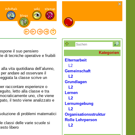
 espone il suo pensiero
Kategorien
e di tecniche operative e fruibili
Elternarbeit
L2
 alla vita quotidiana dell’alunno,
Gemeinschaft
 per andare ad osservare il
L2
eggiata la classe scrive un
Grundlagen
 per raccontare esperienze o
L2
guito, letto alla classe e tra
Lernen
 democraticamente uno, che viene
L2
to, il testo viene analizzato e
Lernumgebung
L2
a soluzione di problemi matematici
Organisationsstruktur
Rolle Lehrperson
e classi delle varie scuole si
L2
esto libero