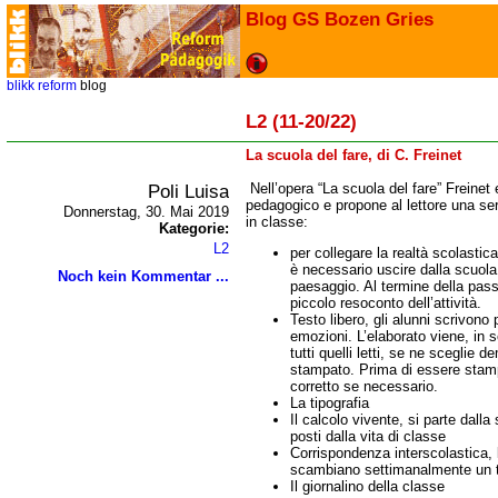
Blog GS Bozen Gries
blikk
reform
blog
L2 (11-20/22)
La scuola del fare, di C. Freinet
Poli Luisa
N
ell’opera “La scuola del fare” Freinet
pedagogico e propone al lettore una seri
Donnerstag, 30. Mai 2019
in classe:
Kategorie:
L2
per collegare la realtà scolastica
è necessario uscire dalla scuola
Noch kein Kommentar ...
paesaggio. Al termine della pass
piccolo resoconto dell’attività.
Testo libero, gli alunni scrivono
emozioni. L’elaborato viene, in se
tutti quelli letti, se ne sceglie
stampato. Prima di essere stampa
corretto se necessario.
La tipografia
Il calcolo vivente, si parte dall
posti dalla vita di classe
Corrispondenza interscolastica, l
scambiano settimanalmente un t
Il giornalino della classe