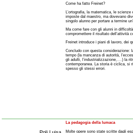
Come ha fatto Freinet?
L’ortografia, la matematica, le scienze
imposte dal maestro, ma dovevano dive
singolo alunno per portare a termine un’a
Ma come fare con gli alunni in difficolt
compromettere il risultato dell’attività c
Freinet introduce i piani di lavoro, dei qu
Concludo con questa considerazione: la
tempo (la mancanza di autorità, l’ecce
gli adulti, l’industrializzazione,….) la 
contemporanea. La storia è ciclica, si ri
spesso gli stessi errori.
La pedagogia della lumaca
Poli Luisa
Molte opere sono state scritte dagli esp