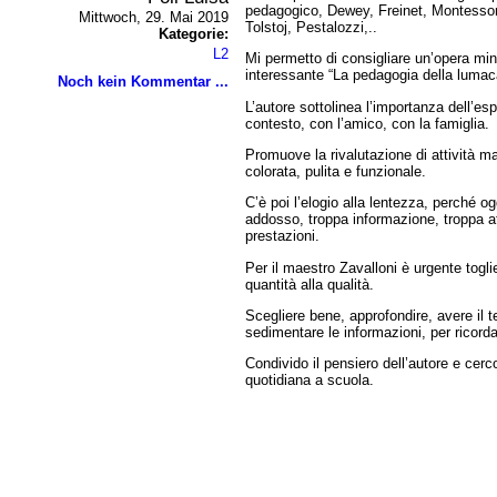
pedagogico, Dewey, Freinet, Montessor
Mittwoch, 29. Mai 2019
Tolstoj, Pestalozzi,..
Kategorie:
L2
Mi permetto di consigliare un’opera mi
interessante “La pedagogia della lumaca
Noch kein Kommentar ...
L’autore sottolinea l’importanza dell’es
contesto, con l’amico, con la famiglia.
Promuove la rivalutazione di attività m
colorata, pulita e funzionale.
C’è poi l’elogio alla lentezza, perché o
addosso, troppa informazione, troppa at
prestazioni.
Per il maestro Zavalloni è urgente togl
quantità alla qualità.
Scegliere bene, approfondire, avere il t
sedimentare le informazioni, per ricord
Condivido il pensiero dell’autore e cerco
quotidiana a scuola.