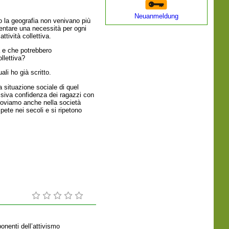
Neuanmeldung
 o la geografia non venivano più
ntare una necessità per ogni
ttività collettiva.
à e che potrebbero
ollettiva?
ali ho già scritto.
 situazione sociale di quel
ssiva confidenza dei ragazzi con
ritroviamo anche nella società
pete nei secoli e si ripetono
onenti dell’attivismo