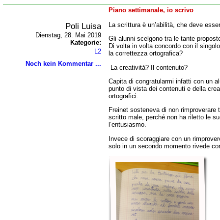
Piano settimanale, io scrivo
Poli Luisa
La scrittura è un’abilità, che deve ess
Dienstag, 28. Mai 2019
Gli alunni scelgono tra le tante propost
Kategorie:
Di volta in volta concordo con il singolo
L2
la correttezza ortografica?
Noch kein Kommentar ...
La creatività? Il contenuto?
Capita di congratularmi infatti con un a
punto di vista dei contenuti e della crea
ortografici.
Freinet sosteneva di non rimproverare 
scritto male, perché non ha riletto le su
l’entusiasmo.
Invece di scoraggiare con un rimprovero
solo in un secondo momento rivede con lu