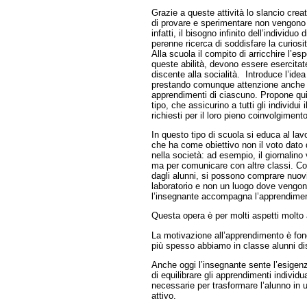
Grazie a queste attività lo slancio creat
di provare e sperimentare non vengono 
infatti, il bisogno infinito dell’individuo 
perenne ricerca di soddisfare la curiosit
Alla scuola il compito di arricchire l’e
queste abilità, devono essere esercitat
discente alla socialità. Introduce l’idea 
prestando comunque attenzione anche a
apprendimenti di ciascuno. Propone quin
tipo, che assicurino a tutti gli individui 
richiesti per il loro pieno coinvolgimento 
In questo tipo di scuola si educa al lavo
che ha come obiettivo non il voto dato d
nella società: ad esempio, il giornalino
ma per comunicare con altre classi. Con
dagli alunni, si possono comprare nuovi
laboratorio e non un luogo dove vengon
l’insegnante accompagna l’apprendimen
Questa opera è per molti aspetti molto 
La motivazione all’apprendimento è fo
più spesso abbiamo in classe alunni dist
Anche oggi l’insegnante sente l’esigen
di equilibrare gli apprendimenti individual
necessarie per trasformare l’alunno in 
attivo.