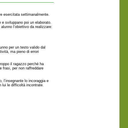
ere esercitata settimanalmente.
e e sviluppano poi un elaborato.
 alunno l’obiettivo da realizzare:
lunno per un testo valido dal
tività, ma pieno di errori
troppo il ragazzo perché ha
e frasi, per non raffreddare
, l’insegnante lo incoraggia e
i le difficoltà incontrate.