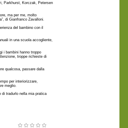
i, Parkhurst, Korczak, Petersen
nore, ma per me, molto
”, di Gianfranco Zavalloni.
perienza del bambino con il
anuali in una scuola accogliente,
ggi i bambini hanno troppo
tenzione, troppe richieste di
iere qualcosa, passare dalla
empo per interiorizzare,
are meglio.
 di tradurlo nella mia pratica