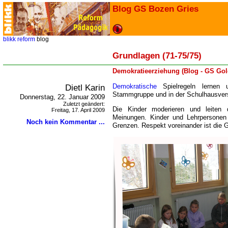
Blog GS Bozen Gries
blikk
reform
blog
Grundlagen (71-75/75)
Demokratieerziehung (Blog - GS Gol
Dietl Karin
Demokratische
Spielregeln lernen 
Stammgruppe und in der Schulhausve
Donnerstag, 22. Januar 2009
Zuletzt geändert:
Die Kinder moderieren und leiten
Freitag, 17. April 2009
Meinungen. Kinder und Lehrpersone
Noch kein Kommentar ...
Grenzen. Respekt voreinander ist die 