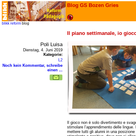
Blog GS Bozen Gries
blikk
reform
blog
Il piano settimanale, io gioco
Poli Luisa
Dienstag, 4. Juni 2019
Kategorie:
L2
Noch kein Kommentar, schreibe
einen ...
Il gioco non è solo divertimento e sv
stimolare l’apprendimento delle lingue. I
mettere tutti gli alunni in una posizione