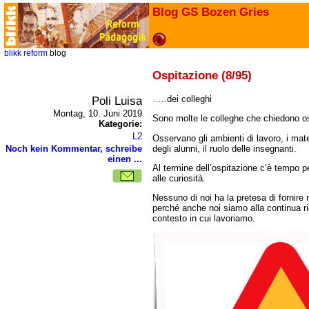
Blog GS Bozen Gries
blikk
reform
blog
Ospitazione (8/95)
Poli Luisa
..dei colleghi
Montag, 10. Juni 2019
Sono molte le colleghe che chiedono os
Kategorie:
L2
Osservano gli ambienti di lavoro, i mater
degli alunni, il ruolo delle insegnanti.
Noch kein Kommentar, schreibe
einen ...
Al termine dell’ospitazione c’è tempo pe
alle curiosità.
Nessuno di noi ha la pretesa di fornire m
perché anche noi siamo alla continua ric
contesto in cui lavoriamo.