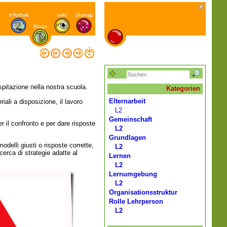
pitazione nella nostra scuola.
Kategorien
Elternarbeit
iali a disposizione, il lavoro
L2
Gemeinschaft
r il confronto e per dare risposte
L2
Grundlagen
odelli giusti o risposte corrette,
L2
erca di strategie adatte al
Lernen
L2
Lernumgebung
L2
Organisationsstruktur
Rolle Lehrperson
L2