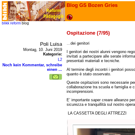
Blog GS Bozen Gries
blikk
reform
blog
Ospitazione (7/95)
Poli Luisa
dei genitori
Montag, 10. Juni 2019
I genitori dei nostri alunni vengono rego
Kategorie:
invitati a partecipare alle serate inform
L2
presentati materiali e tecniche.
Noch kein Kommentar, schreibe
Al termine degli incontri i genitori pos
einen ...
quanto è stato osservato.
Queste ospitazioni sono necessarie per
collaborazione tra scuola e famiglia e c
incomprensioni.
E’ importante saper creare alleanze per 
sicurezza e tranquillità sul nostro opera
L
A CASSETTA DEGLI ATTREZZI