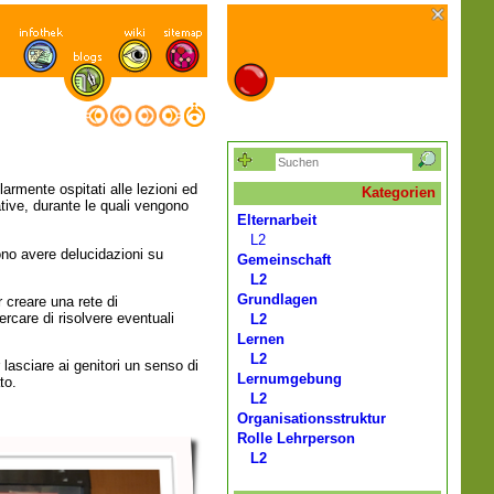
larmente ospitati alle lezioni ed
Kategorien
ative, durante le quali vengono
Elternarbeit
L2
sono avere delucidazioni su
Gemeinschaft
L2
Grundlagen
 creare una rete di
ercare di risolvere eventuali
L2
Lernen
L2
lasciare ai genitori un senso di
Lernumgebung
to.
L2
Organisationsstruktur
Rolle Lehrperson
L2