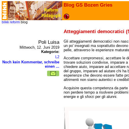
Blog GS Bozen Gries
blikk
reform
blog
Atteggiamenti democratici (
Poli Luisa
Gli atteggiamenti democratici non nasc
un po' insegnati ma soprattutto devono 
Mittwoch, 12. Juni 2019
pelle, attraverso le esperienze maturat
Kategorie:
L2
Accettare compromessi, accettare le deb
Noch kein Kommentar, schreibe
trovare soluzioni condivise, imparare a 
einen ...
chiedere aiuto, imparare ad accettare ru
del gruppo, imparare ad aiutare chi ha 
esperienze che devono essere fatte pro
altrimenti non siamo autentici e credibil
Acquisire questa competenza da parte a
non perdere tempo a risolvere problemi 
energie e gli sforzi per gli alunni.