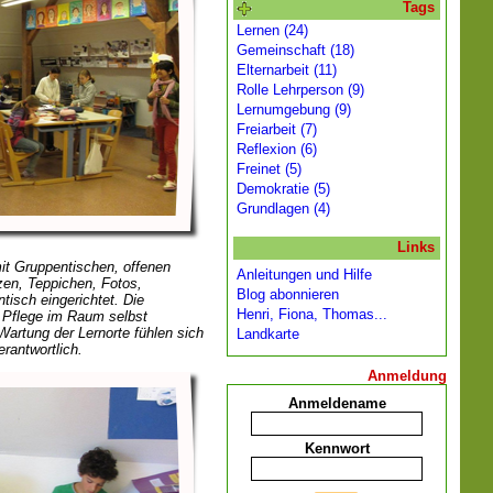
Tags
Lernen (24)
Gemeinschaft (18)
Elternarbeit (11)
Rolle Lehrperson (9)
Lernumgebung (9)
Freiarbeit (7)
Reflexion (6)
Freinet (5)
Demokratie (5)
Grundlagen (4)
Links
it Gruppentischen, offenen
Anleitungen und Hilfe
zen, Teppichen, Fotos,
Blog abonnieren
tisch eingerichtet. Die
Henri, Fiona, Thomas...
d Pflege im Raum selbst
Wartung der Lernorte fühlen sich
Landkarte
rantwortlich.
Anmeldung
Anmeldename
Kennwort