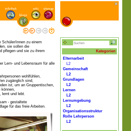
e Schüler/innen zu einem
n, sie sollen die
d pflegen und sie zu ihrem
Kategorien
Elternarbeit
her Lern- und Lebensraum für alle
L2
Gemeinschaft
L2
Lehrpersonen wohlfühlen,
Grundlagen
ffen zugänglich sind,
L2
nden ist, um an Gruppentischen,
u können,
Lernen
lernt und lebt.
L2
Lernumgebung
sam - gestaltete
L2
age für das freie Arbeiten.
Organisationsstruktur
Rolle Lehrperson
L2