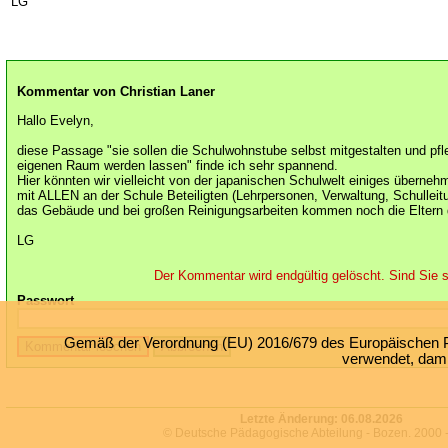
LG
Kommentar von Christian Laner
Hallo Evelyn,
diese Passage "sie sollen die Schulwohnstube selbst mitgestalten und pfl
eigenen Raum werden lassen" finde ich sehr spannend.
Hier könnten wir vielleicht von der japanischen Schulwelt einiges übernehm
mit ALLEN an der Schule Beteiligten (Lehrpersonen, Verwaltung, Schullei
das Gebäude und bei großen Reinigungsarbeiten kommen noch die Eltern 
LG
Der Kommentar wird endgültig gelöscht. Sind Sie s
Passwort
Gemäß der Verordnung (EU) 2016/679 des Europäischen Par
verwendet, damit
Letzte Änderung:
06.08.2026
© Deutsche Pädagogische Abteilung - Bozen. 2000 