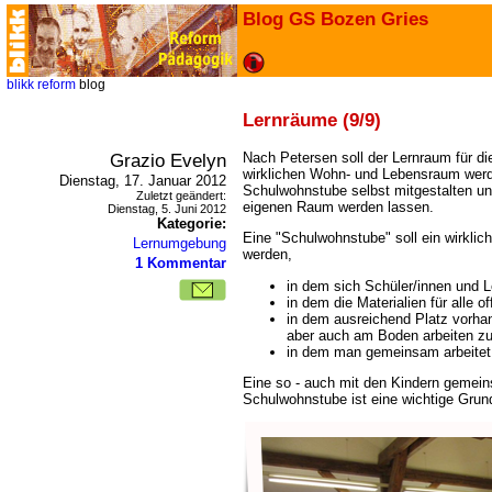
Blog GS Bozen Gries
blikk
reform
blog
Lernräume (9/9)
Grazio Evelyn
Nach Petersen soll der Lernraum für di
wirklichen Wohn- und Lebensraum werde
Dienstag, 17. Januar 2012
Schulwohnstube selbst mitgestalten un
Zuletzt geändert:
eigenen Raum werden lassen.
Dienstag, 5. Juni 2012
Kategorie:
Eine "Schulwohnstube" soll ein wirklic
Lernumgebung
werden,
1 Kommentar
in dem sich Schüler/innen und 
in dem die Materialien für alle o
in dem ausreichend Platz vorha
aber auch am Boden arbeiten z
in dem man gemeinsam arbeitet, 
Eine so - auch mit den Kindern gemein
Schulwohnstube ist eine wichtige Grundl