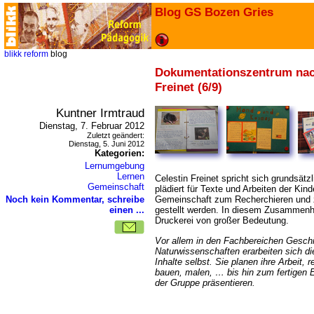
Blog GS Bozen Gries
blikk
reform
blog
Dokumentationszentrum na
Freinet (6/9)
Kuntner Irmtraud
Dienstag, 7. Februar 2012
Zuletzt geändert:
Dienstag, 5. Juni 2012
Kategorien:
Lernumgebung
Lernen
Celestin Freinet spricht sich grundsät
Gemeinschaft
plädiert für Texte und Arbeiten der Kin
Noch kein Kommentar, schreibe
Gemeinschaft zum Recherchieren und z
einen ...
gestellt werden. In diesem Zusammenha
Druckerei von großer Bedeutung.
Vor allem in den Fachbereichen Geschi
Naturwissenschaften erarbeiten sich di
Inhalte selbst. Sie planen ihre Arbeit,
re
bauen, malen, … bis hin zum fertigen 
de
r Gruppe präsent
ieren.