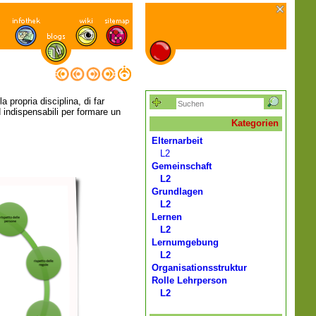
a propria disciplina, di far
d indispensabili per formare un
Kategorien
Elternarbeit
L2
Gemeinschaft
L2
Grundlagen
L2
Lernen
L2
Lernumgebung
L2
Organisationsstruktur
Rolle Lehrperson
L2