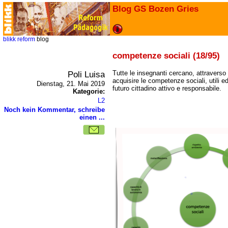
Blog GS Bozen Gries
blikk
reform
blog
competenze sociali (18/95)
Poli Luisa
Tutte le insegnanti cercano, attraverso l
acquisire le competenze sociali, utili e
Dienstag, 21. Mai 2019
futuro cittadino attivo e responsabile.
Kategorie:
L2
Noch kein Kommentar, schreibe
einen ...