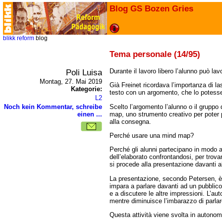
Blog GS Bozen Gries
blikk
reform
blog
Tema personale (14/95)
Poli Luisa
Durante il lavoro libero l’alunno può la
Montag, 27. Mai 2019
Già Freinet ricordava l’importanza di la
Kategorie:
testo con un argomento, che lo potesse
L2
Scelto l’argomento l’alunno o il gruppo
Noch kein Kommentar, schreibe
map, uno strumento creativo per poter p
einen ...
alla consegna.
Perché usare una mind map?
Perché gli alunni partecipano in modo a
dell’elaborato confrontandosi, per trovar
si procede alla presentazione davanti 
La presentazione, secondo Petersen, è u
impara a parlare davanti ad un pubblico
e a discutere le altre impressioni. L’a
mentre diminuisce l’imbarazzo di parlar
Questa attività viene svolta in autonomia