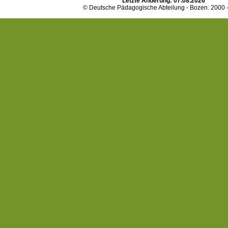
Letzte Änderung:
07.08.2026
© Deutsche Pädagogische Abteilung - Bozen. 2000 