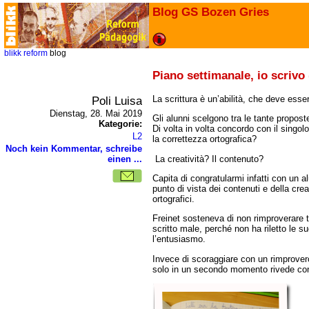
Blog GS Bozen Gries
blikk
reform
blog
Piano settimanale, io scrivo 
Poli Luisa
La scrittura è un’abilità, che deve ess
Dienstag, 28. Mai 2019
Gli alunni scelgono tra le tante propost
Kategorie:
Di volta in volta concordo con il singolo
L2
la correttezza ortografica?
Noch kein Kommentar, schreibe
La creatività? Il contenuto?
einen ...
Capita di congratularmi infatti con un a
punto di vista dei contenuti e della crea
ortografici.
Freinet sosteneva di non rimproverare 
scritto male, perché non ha riletto le su
l’entusiasmo.
Invece di scoraggiare con un rimprovero
solo in un secondo momento rivede con lu