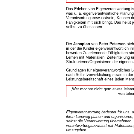
Das Erleben von Eigenverantwortung ist
was u. a. eigenverantwortliche Planung
Verantwortungsbewusstsein, Kennen d
Fähigkeiten mit sich bringt. Das heißt j
selbst zu überlassen.
Der
Jenaplan
von
Peter Petersen
sieh
in der die Kinder eigenverantwortlich ih
bewerten.Zu erlernende Fähigkeiten si
Lernen mit Materialien, Zeiteinteilung 
Strukturieren/Organisieren der eigenen 
Grundlagen für eigenverantwortliches 
nach Selbstverwirklichung sowie in der 
Leistungsbereitschaft eines jeden Men
Wer möchte nicht gern etwas leisten, 
verstehe
Eigenverantwortung bedeutet für uns, d
ihren Lernweg planen und organisieren,
selbst die Verantwortung übernehmen. 
verantwortungsbewusst mit Materialie
umzugehen.