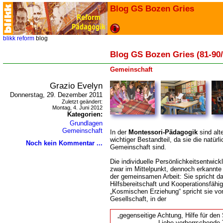
Blog GS Bozen Gries
blikk
reform
blog
Blog GS Bozen Gries (81-90/
Gemeinschaft
Grazio Evelyn
Donnerstag, 29. Dezember 2011
Zuletzt geändert:
Montag, 4. Juni 2012
Kategorien:
Grundlagen
Gemeinschaft
In der
Montessori-Pädagogik
sind alt
wichtiger Bestandteil, da sie die natür
Noch kein Kommentar ...
Gemeinschaft sind.
Die individuelle Persönlichkeitsentwic
zwar im Mittelpunkt, dennoch erkannte
der gemeinsamen Arbeit: Sie spricht da
Hilfsbereitschaft und Kooperationsfähig
Kosmischen Erziehung“ spricht sie vo
Gesellschaft, in der
gegenseitige Achtung, Hilfe für den
Liebe vorherrschende 