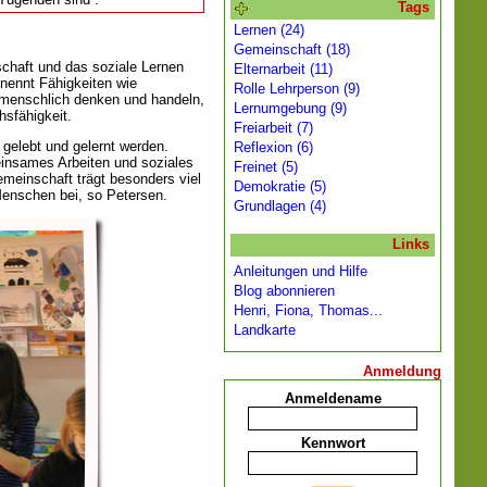
Tags
Lernen (24)
Gemeinschaft (18)
haft und das soziale Lernen
Elternarbeit (11)
 nennt Fähigkeiten wie
Rolle Lehrperson (9)
tmenschlich denken und handeln,
Lernumgebung (9)
hsfähigkeit.
Freiarbeit (7)
r gelebt und gelernt werden.
Reflexion (6)
nsames Arbeiten und soziales
Freinet (5)
meinschaft trägt besonders viel
Demokratie (5)
Menschen bei, so Petersen.
Grundlagen (4)
Links
Anleitungen und Hilfe
Blog abonnieren
Henri, Fiona, Thomas...
Landkarte
Anmeldung
Anmeldename
Kennwort