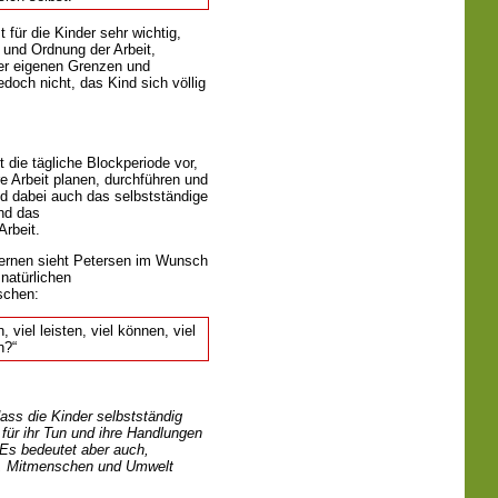
 für die Kinder sehr wichtig,
 und Ordnung der Arbeit,
er eigenen Grenzen und
edoch nicht, das Kind sich völlig
t die tägliche Blockperiode vor,
re Arbeit planen, durchführen und
nd dabei auch das selbstständige
und das
Arbeit.
Lernen sieht Petersen im Wunsch
natürlichen
schen:
viel leisten, viel können, viel
n?“
ass die Kinder selbstständig
 für ihr Tun und ihre Handlungen
Es bedeutet aber auch,
n, Mitmenschen und Umwelt