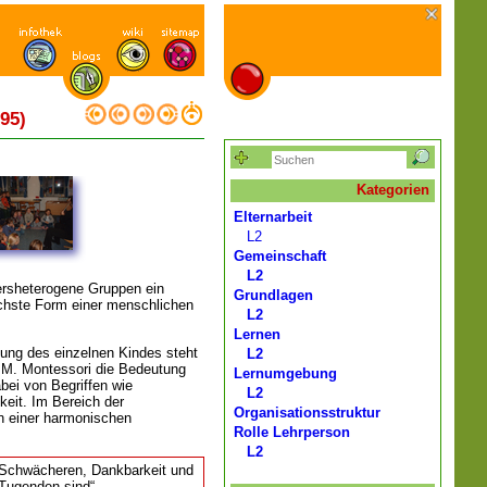
95)
Kategorien
Elternarbeit
L2
Gemeinschaft
L2
ersheterogene Gruppen ein
Grundlagen
lichste Form einer menschlichen
L2
Lernen
klung des einzelnen Kindes steht
L2
 M. Montessori die Bedeutung
Lernumgebung
bei von Begriffen wie
L2
keit. Im Bereich der
Organisationsstruktur
n einer harmonischen
Rolle Lehrperson
L2
 Schwächeren, Dankbarkeit und
Tugenden sind“.